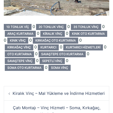
0
0
0
10 TONLUK VIÇ
20 TONLUK VINÇ
35 TONLUK VINÇ
0
0
ARAÇ KURTARMA
KIRALIK VINÇ
KINIK OTO KURTARMA
0
0
0
KINIK VINÇ
KIRKAĞAÇ OTO KURTARMA
0
0
0
KIRKAĞAÇ VINÇ
KURTARICI
KURTARICI HIZMETLERI
0
0
OTO KURTARMA
SAVAŞTEPE OTO KURTARMA
0
0
SAVAŞTEPE VINÇ
SEPETLI VINÇ
0
SOMA OTO KURTARMA
SOMA VINÇ
Yazı
Kiralık Vinç – Mal Yükleme ve İndirme Hizmetleri
dolaşımı
Çatı Montajı – Vinç Hizmeti – Soma, Kırkağaç,