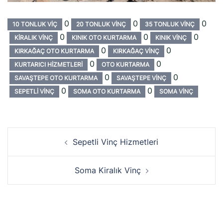
0
0
0
10 TONLUK VIÇ
20 TONLUK VINÇ
35 TONLUK VINÇ
0
0
0
KIRALIK VINÇ
KINIK OTO KURTARMA
KINIK VINÇ
0
0
KIRKAĞAÇ OTO KURTARMA
KIRKAĞAÇ VINÇ
0
0
KURTARICI HIZMETLERI
OTO KURTARMA
0
0
SAVAŞTEPE OTO KURTARMA
SAVAŞTEPE VINÇ
0
0
SEPETLI VINÇ
SOMA OTO KURTARMA
SOMA VINÇ
Yazı
Sepetli Vinç Hizmetleri
dolaşımı
Soma Kiralık Vinç