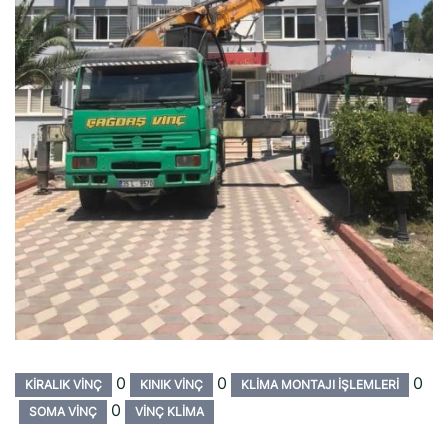
0
0
0
KIRALIK VINÇ
KINIK VINÇ
KLIMA MONTAJI İŞLEMLERI
0
SOMA VINÇ
VINÇ KLIMA