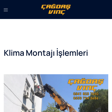
İçeriğe
atla
Klima Montajı İşlemleri