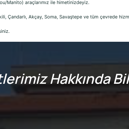
ou/Manito) araçlarımız ile himetinizdeyiz.
kili, Çandarlı, Akçay, Soma, Savaştepe ve tüm çevrede hiz
iniz.
lerimiz Hakkında Bil