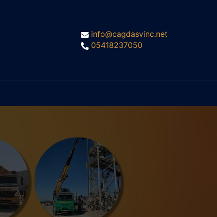
info@cagdasvinc.net
05418237050