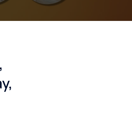
,
ay,