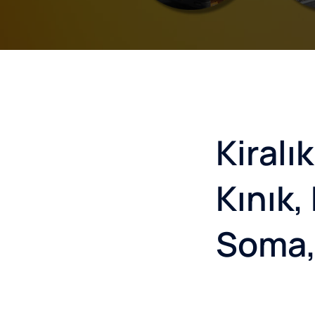
Kiralı
Kınık,
Soma,