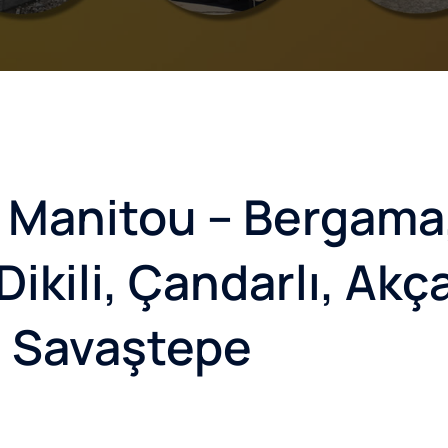
k Manitou – Bergama
 Dikili, Çandarlı, Akç
 Savaştepe